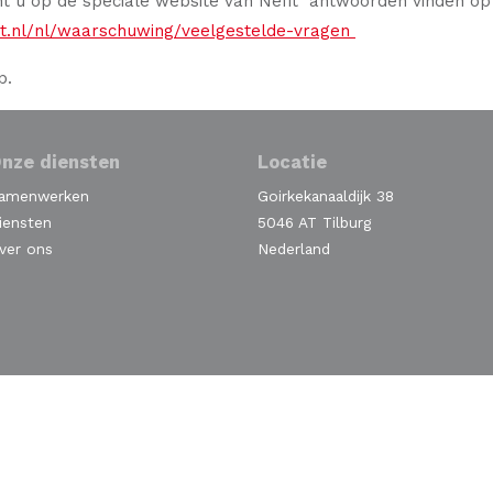
nt u op de speciale website van Nefit antwoorden vinden 
it.nl/nl/waarschuwing/veelgestelde-vragen
p.
nze diensten
Locatie
amenwerken
Goirkekanaaldijk 38
iensten
5046 AT Tilburg
ver ons
Nederland