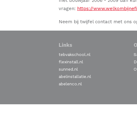
met bouwjaar 2006 - 2009 dan ku
vragen:
https://www.welkombijnef
Neem bij twijfel contact met ons o
Links
O
tebvakschool.nl
S
flexinstall.nl
D
sunned.nl
O
abelinstallatie.nl
abelenco.nl