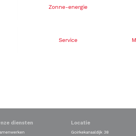
Zonne-energie
Service
M
nze diensten
Locatie
amenwerken
Goirkekanaaldijk 38