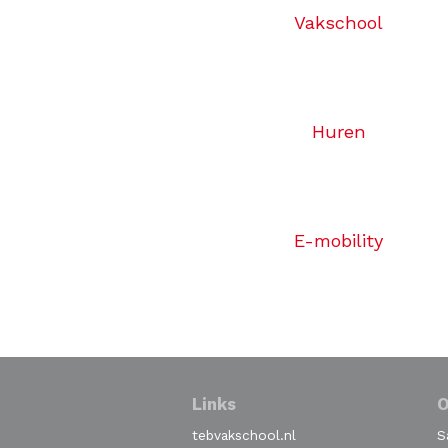
Vakschool
Huren
E-mobility
Links
O
tebvakschool.nl
S