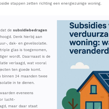
sidie stappen zetten richting een energiezuinige woning.
s dat de
subsidiebedragen
rhoogd. Denk hierbij aan
r-, dak- en gevelisolatie.
riple glas is toegenomen,
tiger wordt. Daarnaast is de
latie verlaagd, wat vooral
jecten ten goede komt.
om binnen 24 maanden twee
olatie in te dienen.
rwaarden eveneens
r lucht-
agd, maar daar staat